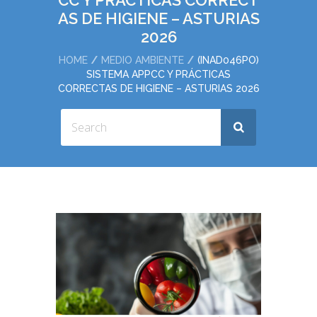
CC Y PRÁCTICAS CORRECT
AS DE HIGIENE – ASTURIAS
2026
HOME
MEDIO AMBIENTE
(INAD046PO)
SISTEMA APPCC Y PRÁCTICAS
CORRECTAS DE HIGIENE – ASTURIAS 2026