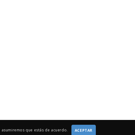
tio asumiremos que estás de acuerdo.
ACEPTAR